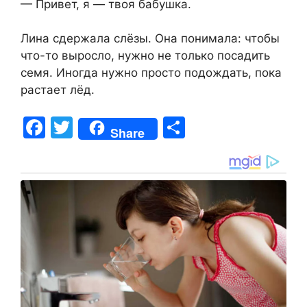
— Привет, я — твоя бабушка.
Лина сдержала слёзы. Она понимала: чтобы
что-то выросло, нужно не только посадить
семя. Иногда нужно просто подождать, пока
растает лёд.
F
T
S
Share
a
w
h
c
itt
ar
e
er
e
b
o
o
k