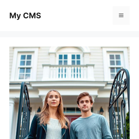
Skip
to
My CMS
Menu
content