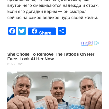
внутри него смешиваются надежда и страх.
Если его догадки верны — он смотрел
сейчас на самое великое чудо своей жизни.
F
T
S
Share
a
w
h
c
itt
ar
e
er
e
b
o
o
k