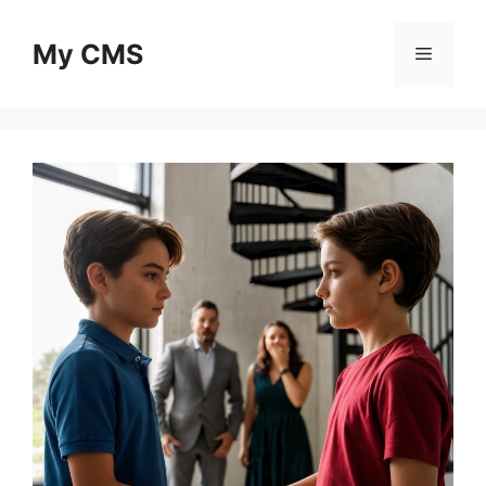
Skip
to
My CMS
Menu
content