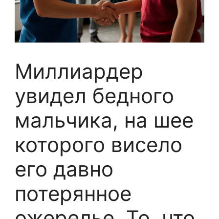
Миллиардер
увидел бедного
мальчика, на шее
которого висело
его давно
потерянное
ожерелье. То, что