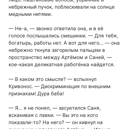
небрежный пучок, поблескивали на солнце
медными нитями.
— Не-а, — звонко ответила она, и в её
голосе послышались смешинки. — Для тебя,
богатырь, работы нет. А вот для него… — она
небрежно ткнула загорелым пальцем в
пространство между Артёмом и Саней, —
кое-какая деликатная работёнка найдется.
— В каком это смысле? — вспыхнул
Кривонос. — Дискриминация по внешним
признакам! Дура баба!
— Я… я не понял, — засуетился Саня,
вскакивая с лавки. — Вы это на кого
показали-то? На него? — он кивнул на