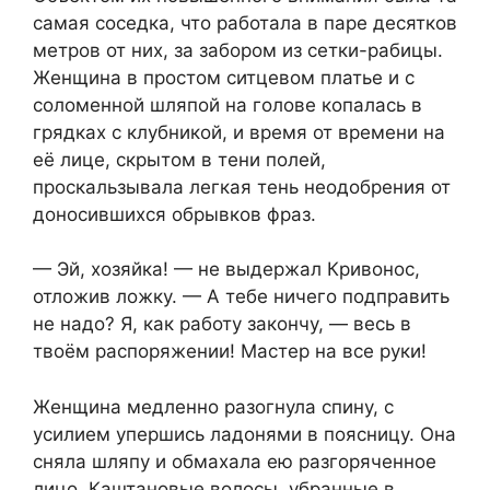
самая соседка, что работала в паре десятков
метров от них, за забором из сетки-рабицы.
Женщина в простом ситцевом платье и с
соломенной шляпой на голове копалась в
грядках с клубникой, и время от времени на
её лице, скрытом в тени полей,
проскальзывала легкая тень неодобрения от
доносившихся обрывков фраз.
— Эй, хозяйка! — не выдержал Кривонос,
отложив ложку. — А тебе ничего подправить
не надо? Я, как работу закончу, — весь в
твоём распоряжении! Мастер на все руки!
Женщина медленно разогнула спину, с
усилием упершись ладонями в поясницу. Она
сняла шляпу и обмахала ею разгоряченное
лицо. Каштановые волосы, убранные в