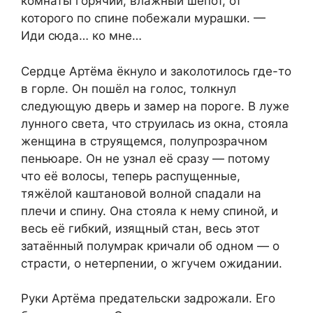
комнаты горячий, влажный шёпот, от
которого по спине побежали мурашки. —
Иди сюда… ко мне…
Сердце Артёма ёкнуло и заколотилось где-то
в горле. Он пошёл на голос, толкнул
следующую дверь и замер на пороге. В луже
лунного света, что струилась из окна, стояла
женщина в струящемся, полупрозрачном
пеньюаре. Он не узнал её сразу — потому
что её волосы, теперь распущенные,
тяжёлой каштановой волной спадали на
плечи и спину. Она стояла к нему спиной, и
весь её гибкий, изящный стан, весь этот
затаённый полумрак кричали об одном — о
страсти, о нетерпении, о жгучем ожидании.
Руки Артёма предательски задрожали. Его