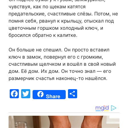
чувствуя, как по щекам катятся
предательские, счастливые слёзы. Потом, не
помня себя, рванул к крыльцу, отыскал под
цветочным горшком холодный ключ, и
бросился обратно к калитке.
Он больше не спешил. Он просто вставил
ключ в замок, повернул его с громким,
счастливым щелчком и вошёл в свой новый
дом. Её дом. Их дом. Он точно знал — его
размерчик счастья наконец-то нашёлся.
F
T
S
Share
a
w
h
c
itt
ar
e
er
e