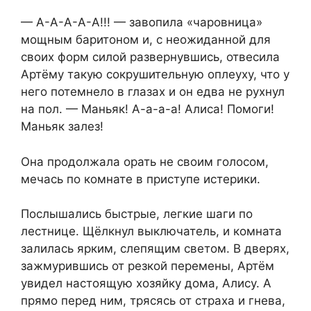
— А-А-А-А-А!!! — завопила «чаровница»
мощным баритоном и, с неожиданной для
своих форм силой развернувшись, отвесила
Артёму такую сокрушительную оплеуху, что у
него потемнело в глазах и он едва не рухнул
на пол. — Маньяк! А-а-а-а! Алиса! Помоги!
Маньяк залез!
Она продолжала орать не своим голосом,
мечась по комнате в приступе истерики.
Послышались быстрые, легкие шаги по
лестнице. Щёлкнул выключатель, и комната
залилась ярким, слепящим светом. В дверях,
зажмурившись от резкой перемены, Артём
увидел настоящую хозяйку дома, Алису. А
прямо перед ним, трясясь от страха и гнева,