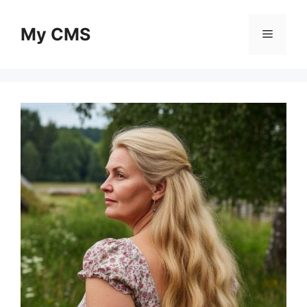
Skip
to
My CMS
Menu
content