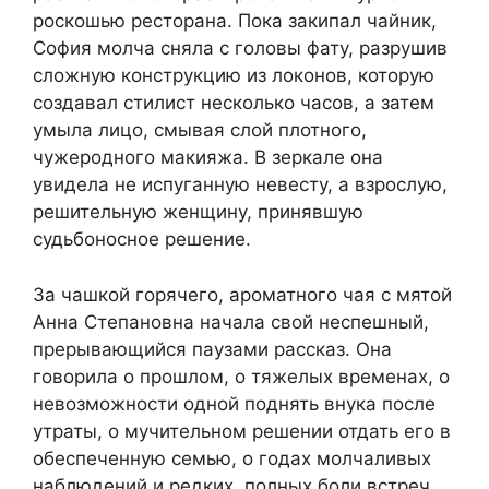
роскошью ресторана. Пока закипал чайник,
София молча сняла с головы фату, разрушив
сложную конструкцию из локонов, которую
создавал стилист несколько часов, а затем
умыла лицо, смывая слой плотного,
чужеродного макияжа. В зеркале она
увидела не испуганную невесту, а взрослую,
решительную женщину, принявшую
судьбоносное решение.
За чашкой горячего, ароматного чая с мятой
Анна Степановна начала свой неспешный,
прерывающийся паузами рассказ. Она
говорила о прошлом, о тяжелых временах, о
невозможности одной поднять внука после
утраты, о мучительном решении отдать его в
обеспеченную семью, о годах молчаливых
наблюдений и редких, полных боли встреч,