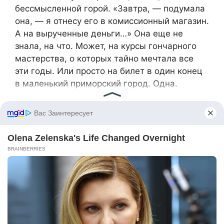
бессмысленной горой. «Завтра, — подумала
она, — я отнесу его в комиссионный магазин.
А на вырученные деньги…» Она еще не
знала, на что. Может, на курсы гончарного
мастерства, о которых тайно мечтала все
эти годы. Или просто на билет в один конец
в маленький приморский город. Одна.
Она включила музыку — не торжественный
вальс, а что-то бунтарское, громкое и полное
жизни. Завтра предстояли тяжелые,
неприятные разговоры с родителями, с
гостями, с прессой. Будет больно, неловко,
унизительно. Но, глядя на свое отражение в
темном окне — простое, без грима, в старой,
мягкой футболке — она впервые за многие
месяцы почувствовала, что это отражение
принадлежит именно ей, Софии, а не той