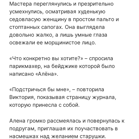
Мастера переглянулись и презрительно
усмехнулись, осматривая худенькую
седовласую женщину в простом пальто и
стоптанных сапогах. Она выглядела
довольно жалко, а лишь умные глаза
освежали ее морщинистое лицо.
«Что конкретно вы хотите?» – спросила
парикмахер, на бейджике которой было
написано «Алёна».
«Подстричься бы мне», – повторила
Виктория, показывая страницу журнала,
которую принесла с собой.
Алена громко рассмеялась и повернулась к
подругам, приглашая их поучаствовать в
насмешках над желанием старушки.