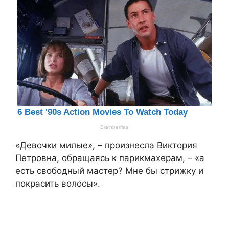
«Девочки милые», – произнесла Виктория
Петровна, обращаясь к парикмахерам, – «а
есть свободный мастер? Мне бы стрижку и
покрасить волосы».