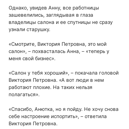
Однако, увидев Анну, все работницы
зашевелились, заглядывая в глаза
владелицы салона и ее спутницы не сразу
узнали старушку.
«Смотрите, Виктория Петровна, это мой
салон», – похвасталась Анна, – «теперь у
меня свой бизнес».
«Салон у тебя хороший», – покачала головой
Виктория Петровна. «А вот люди в нем
работают плохие. На таких нельзя
полагаться».
«Спасибо, Анютка, но я пойду. Не хочу снова
себе настроение испортить», – ответила
Виктория Петровна.