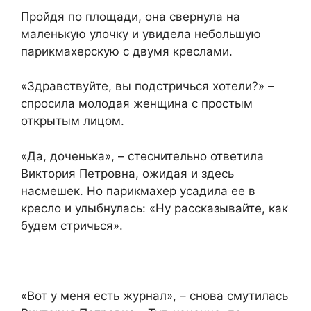
Пройдя по площади, она свернула на
маленькую улочку и увидела небольшую
парикмахерскую с двумя креслами.
«Здравствуйте, вы подстричься хотели?» –
спросила молодая женщина с простым
открытым лицом.
«Да, доченька», – стеснительно ответила
Виктория Петровна, ожидая и здесь
насмешек. Но парикмахер усадила ее в
кресло и улыбнулась: «Ну рассказывайте, как
будем стричься».
«Вот у меня есть журнал», – снова смутилась