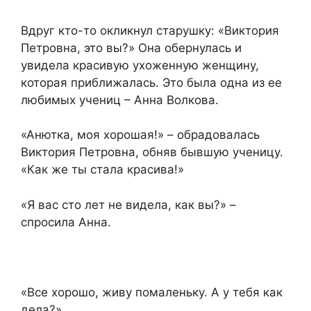
Вдруг кто-то окликнул старушку: «Виктория
Петровна, это вы?» Она обернулась и
увидела красивую ухоженную женщину,
которая приближалась. Это была одна из ее
любимых учениц – Анна Волкова.
«Анютка, моя хорошая!» – обрадовалась
Виктория Петровна, обняв бывшую ученицу.
«Как же ты стала красива!»
«Я вас сто лет не видела, как вы?» –
спросила Анна.
«Все хорошо, живу помаленьку. А у тебя как
дела?»