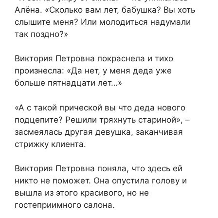
Алёна. «Сколько вам лет, бабушка? Вы хоть
слышите меня? Или молодиться надумали
так поздно?»
Виктория Петровна покраснела и тихо
произнесла: «Да нет, у меня деда уже
больше пятнадцати лет…»
«А с такой прической вы что деда нового
подцепите? Решили тряхнуть стариной», –
засмеялась другая девушка, заканчивая
стрижку клиента.
Виктория Петровна поняла, что здесь ей
никто не поможет. Она опустила голову и
вышла из этого красивого, но не
гостеприимного салона.