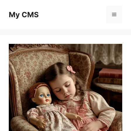
Skip
to
My CMS
Menu
content