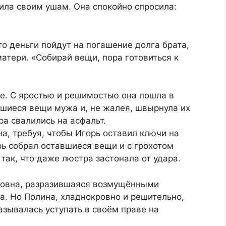
ила своим ушам. Она спокойно спросила:
то деньги пойдут на погашение долга брата,
атери. «Собирай вещи, пора готовиться к
е. С яростью и решимостью она пошла в
вшиеся вещи мужа и, не жалея, швырнула их
ра свалились на асфальт.
на, требуя, чтобы Игорь оставил ключи на
ь собрал оставшиеся вещи и с грохотом
так, что даже люстра застонала от удара.
ровна, разразившаяся возмущёнными
ма. Но Полина, хладнокровно и решительно,
казывалась уступать в своём праве на