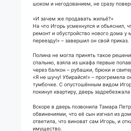
шоком и негодованием, не сразу повер
«И зачем же продавать жильё?»
На что Игорь усмехнулся и объяснил, ч
ремонт и обустройство нового дома у м
переезду!» – завершил он свой приказ.
Полина не могла принять такое решени
спальню, взяла из шкафа первые попа
через балкон – рубашки, брюки и свите
«Я не шучу! Убирайся!» – прогремела о
тумбочке. С опустошённым видом Игор
покинул квартиру, дверь задребезжала 
Вскоре в дверь позвонила Тамара Пет
обвинениями, что её сын изгнал из до
ответила, что виноват сам Игорь, и от
имущество.