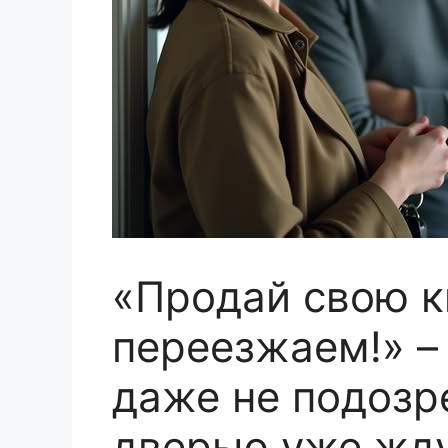
«Продай свою к
переезжаем!» –
даже не подозре
дверью уже жду