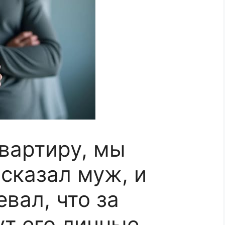
вартиру, мы
 сказал муж, и
вал, что за
т его личные