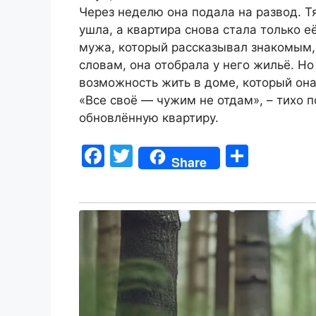
Через неделю она подала на развод. Т
ушла, а квартира снова стала только 
мужа, который рассказывал знакомым, 
словам, она отобрала у него жильё. Н
возможность жить в доме, который она
«Все своё — чужим не отдам», – тихо 
обновлённую квартиру.
F
T
S
Share
a
w
h
c
itt
ar
e
er
e
b
o
o
k