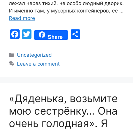
лежал через тихий, не особо людный дворик.
И именно там, у мусорных контейнеров, ее …
Read more
F
T
S
Share
a
w
h
c
itt
ar
Categories
Uncategorized
e
er
e
Leave a comment
b
o
o
«Дяденька, возьмите
k
мою сестрёнку… Она
очень голодная». Я