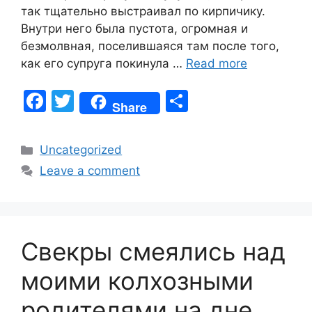
так тщательно выстраивал по кирпичику.
Внутри него была пустота, огромная и
безмолвная, поселившаяся там после того,
как его супруга покинула …
Read more
F
T
S
Share
a
w
h
c
itt
ar
Categories
Uncategorized
e
er
e
Leave a comment
b
o
o
Свекры смеялись над
k
моими колхозными
родителями на дне