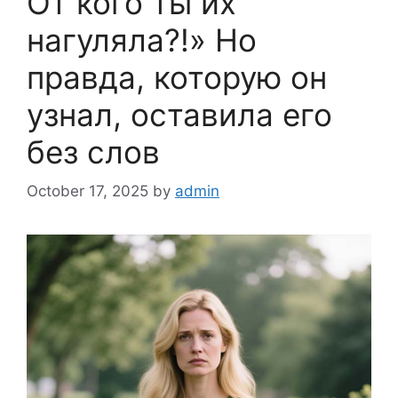
От кого ты их
нагуляла?!» Но
правда, которую он
узнал, оставила его
без слов
October 17, 2025
by
admin