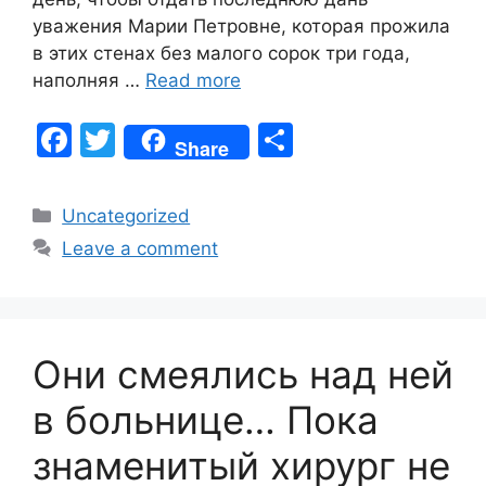
уважения Марии Петровне, которая прожила
в этих стенах без малого сорок три года,
наполняя …
Read more
F
T
S
Share
a
w
h
c
itt
ar
Categories
Uncategorized
e
er
e
Leave a comment
b
o
o
Они смеялись над ней
k
в больнице… Пока
знаменитый хирург не