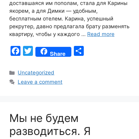
доставшаяся им пополам, стала для Карины
якорем, а для Димки — удобным,
бесплатным отелем. Карина, успешный
рекрутер, давно предлагала брату разменять
квартиру, чтобы у каждого …
Read more
F
T
S
Share
a
w
h
c
itt
ar
Categories
Uncategorized
e
er
e
Leave a comment
b
o
o
Мы не будем
k
разводиться. Я