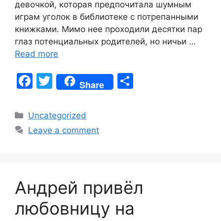
девочкой, которая предпочитала шумным
играм уголок в библиотеке с потрепанными
книжками. Мимо нее проходили десятки пар
глаз потенциальных родителей, но ничьи …
Read more
F
T
S
Share
a
w
h
c
itt
ar
Categories
Uncategorized
e
er
e
Leave a comment
b
o
o
Андрей привёл
k
любовницу на