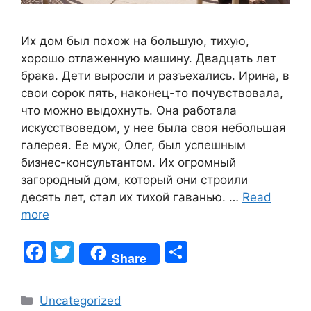
Их дом был похож на большую, тихую,
хорошо отлаженную машину. Двадцать лет
брака. Дети выросли и разъехались. Ирина, в
свои сорок пять, наконец-то почувствовала,
что можно выдохнуть. Она работала
искусствоведом, у нее была своя небольшая
галерея. Ее муж, Олег, был успешным
бизнес-консультантом. Их огромный
загородный дом, который они строили
десять лет, стал их тихой гаванью. …
Read
more
F
T
S
Share
a
w
h
c
itt
ar
Categories
Uncategorized