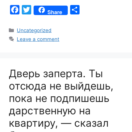
F
T
S
Share
a
w
h
c
itt
ar
Categories
Uncategorized
e
er
e
Leave a comment
b
o
o
Дверь заперта. Ты
k
отсюда не выйдешь,
пока не подпишешь
дарственную на
квартиру, — сказал