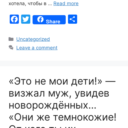
хотела, чтобы в …
Read more
F
T
S
Share
a
w
h
c
itt
ar
Categories
Uncategorized
e
er
e
Leave a comment
b
o
o
«Это не мои дети!» —
k
визжал муж, увидев
новорождённых…
«Они же темнокожие!