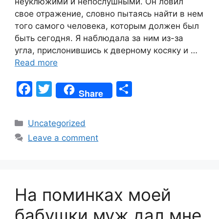
неуклюжими и непослушными. Он ловил
свое отражение, словно пытаясь найти в нем
того самого человека, которым должен был
быть сегодня. Я наблюдала за ним из-за
угла, прислонившись к дверному косяку и …
Read more
F
T
S
Share
a
w
h
c
itt
ar
Categories
Uncategorized
e
er
e
Leave a comment
b
o
o
На поминках моей
k
бабушки муж дал мне