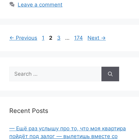
e
er
e
Leave a comment
b
o
o
Page
Page
Page
Page
←
Previous
1
2
3
…
174
Next
→
k
Search
for:
Recent Posts
— Ещё раз услышу про то, что моя квартира
пойдёт под залог — вылетишь вместе со