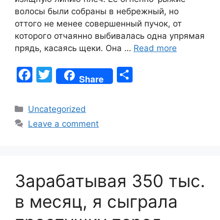
волосы были собраны в небрежный, но
оттого не менее совершенный пучок, от
которого отчаянно выбивалась одна упрямая
прядь, касаясь щеки. Она …
Read more
F
T
S
Share
a
w
h
c
itt
ar
Categories
Uncategorized
e
er
e
Leave a comment
b
o
o
Зарабатывая 350 тыс.
k
в месяц, я сыграла